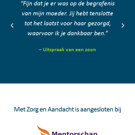
“Fijn dat je er was op de begrafenis
“
van mijn moeder. Jij hebt tenslotte
tot het laatst voor haar gezorgd,
waarvoor ik je dankbaar ben.”
– Uitspraak van een zoon
Met Zorg en Aandacht is aangesloten bij