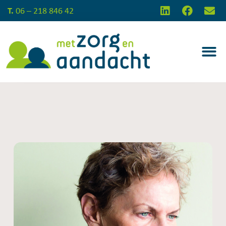
T.
06 – 218 846 42